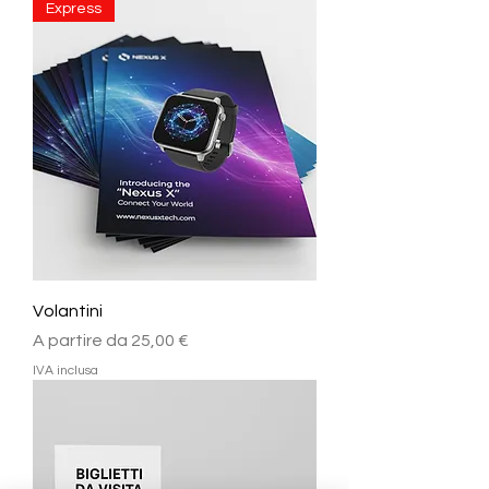
Express
Volantini
Prezzo scontato
A partire da
25,00 €
IVA inclusa