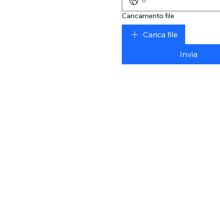
Caricamento file
Carica file
Invia